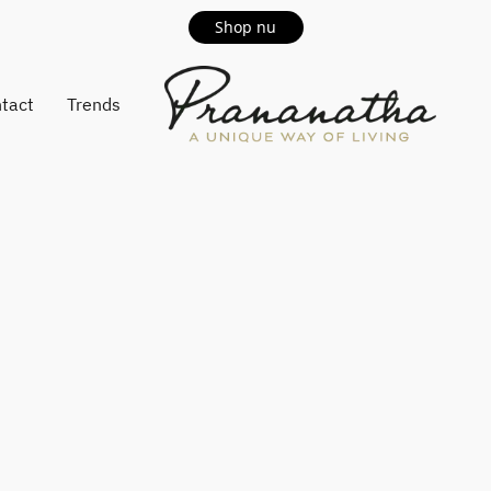
Shop nu
tact
Trends