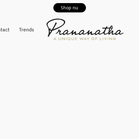
Shop nu
tact
Trends