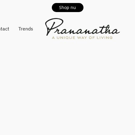
Shop nu
tact
Trends