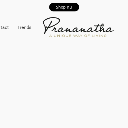
Shop nu
tact
Trends