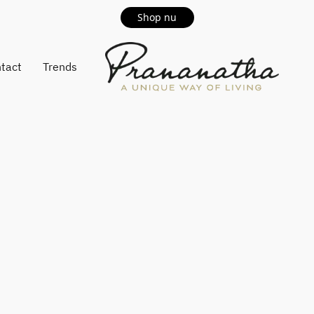
Shop nu
tact
Trends