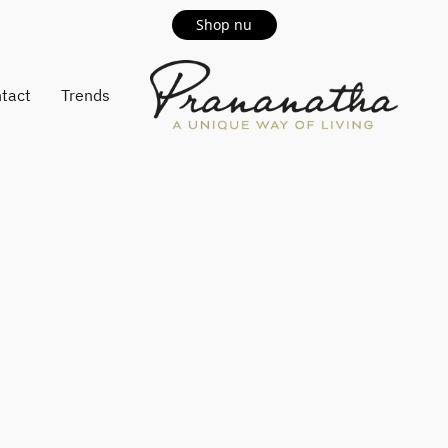
Shop nu
tact
Trends