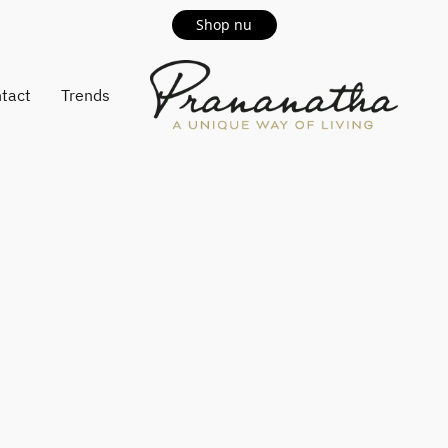
Shop nu
tact
Trends