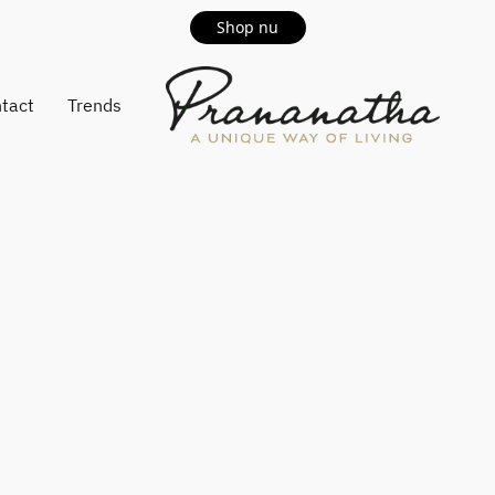
Shop nu
tact
Trends