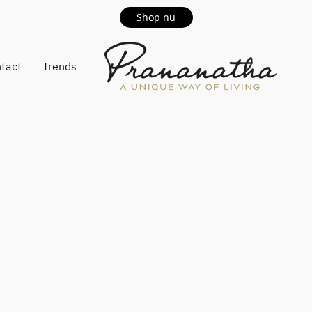
Shop nu
tact
Trends